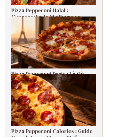
Pizza Pepperoni Halal :
Commandez la Meilleure en
Livraison
Pizza Pepperoni Paris : Là Où
Commander la Meilleure en 2026
Pizza Pepperoni Calories : Guide