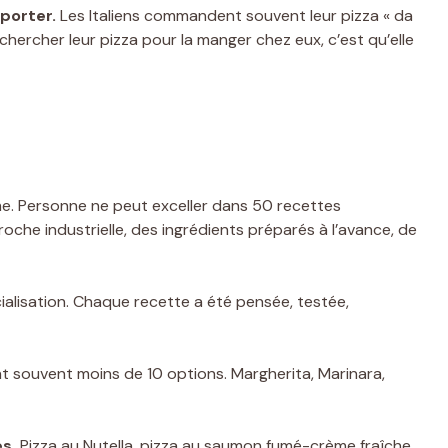
porter.
Les Italiens commandent souvent leur pizza « da
chercher leur pizza pour la manger chez eux, c’est qu’elle
me. Personne ne peut exceller dans 50 recettes
oche industrielle, des ingrédients préparés à l’avance, de
alisation. Chaque recette a été pensée, testée,
nt souvent moins de 10 options. Margherita, Marinara,
es.
Pizza au Nutella, pizza au saumon fumé-crème fraîche,