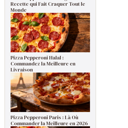
Recette qui Fait Craquer Tout le
Monde
Pizza Pepperoni Halal :
Commandez la Meilleure en
Livraison
Pizza Pepperoni Paris : Là Où
Commander la Meilleure en 2026