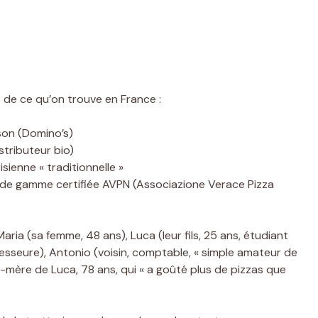
s de ce qu’on trouve en France :
son (Domino’s)
tributeur bio)
sienne « traditionnelle »
t de gamme certifiée AVPN (Associazione Verace Pizza
Maria (sa femme, 48 ans), Luca (leur fils, 25 ans, étudiant
ofesseure), Antonio (voisin, comptable, « simple amateur de
-mère de Luca, 78 ans, qui « a goûté plus de pizzas que