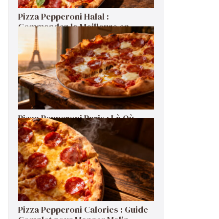
Pizza Pepperoni Halal :
Commandez la Meilleure en
Livraison
Pizza Pepperoni Paris : Là Où
Commander la Meilleure en 2026
Pizza Pepperoni Calories : Guide