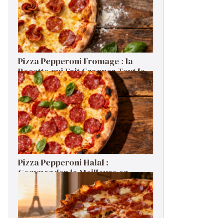
Pizza Pepperoni Fromage : la
Recette qui Fait Craquer Tout le
Monde
Pizza Pepperoni Halal :
Commandez la Meilleure en
Livraison