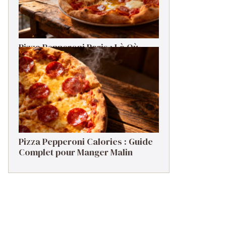
Pizza Pepperoni Paris : Là Où
Commander la Meilleure en 2026
Pizza Pepperoni Calories : Guide
Complet pour Manger Malin