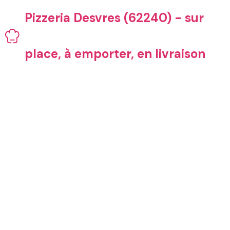
Aller
Pizzeria Desvres (62240) - sur
au
contenu
place, à emporter, en livraison