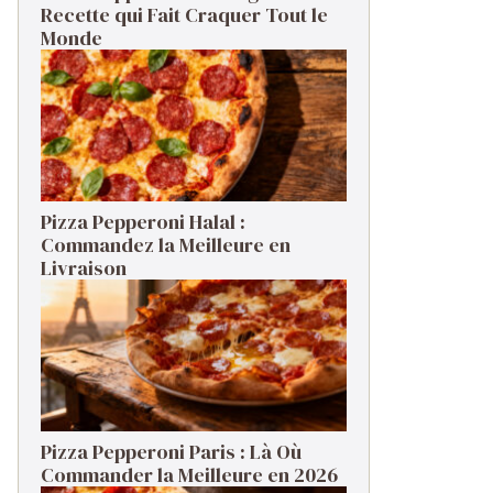
Recette qui Fait Craquer Tout le
Monde
Pizza Pepperoni Halal :
Commandez la Meilleure en
Livraison
Pizza Pepperoni Paris : Là Où
Commander la Meilleure en 2026