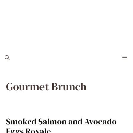
M
Gourmet Brunch
Smoked Salmon and Avocado
Eggs Royale