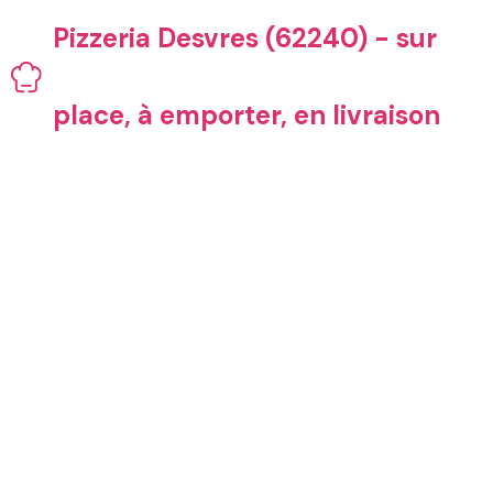
Aller
Pizzeria Desvres (62240) - sur
au
contenu
place, à emporter, en livraison