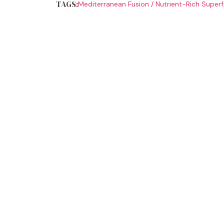
TAGS:
Mediterranean Fusion
/
Nutrient-Rich Super