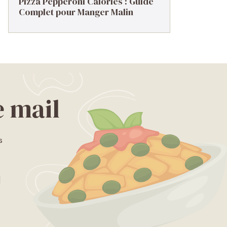
Pizza Pepperoni Calories : Guide
Complet pour Manger Malin
e mail
s
]