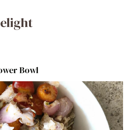
elight
ower Bowl