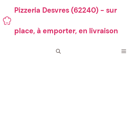
Aller
Pizzeria Desvres (62240) - sur
au
contenu
place, à emporter, en livraison
M